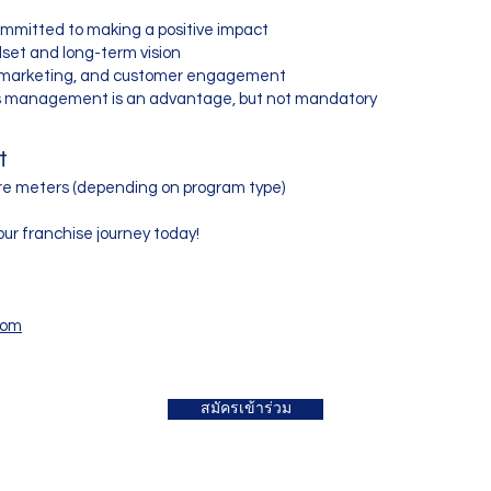
mmitted to making a positive impact
dset and long-term vision
l marketing, and customer engagement
ss management is an advantage, but not mandatory
​
e meters (depending on program type)
our franchise journey today!
com
สมัครเข้าร่วม