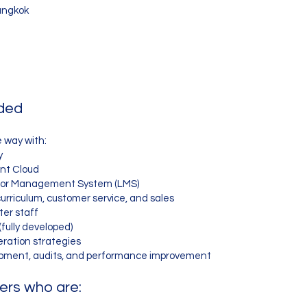
angkok
ided
e way with:
y
nt Cloud
uctor Management System (LMS)
curriculum, customer service, and sales
ter staff
fully developed)
ration strategies
opment, audits, and performance improvement
ers who are: