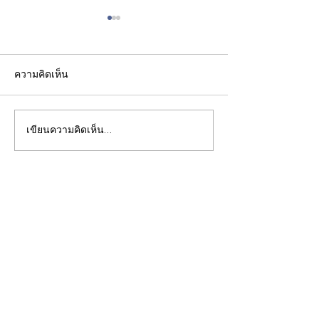
ความคิดเห็น
เขียนความคิดเห็น…
เจาะลึก VEX IQ Level Up
ทำความเข้าใจO
2026-2027: คู่มือเตรียม
Directional Whe
ความพร้อมสู่การแข่งขัน
VEX IQ: หลักการ
VEX World
วิศวกรรมที่อยู่เบื
Beyond Code Academy
วามแม่นยำใน VE
A Silicon-Valley Inspired
Competition
Coding School for Kids
Beyond Code Academy | Samyan |