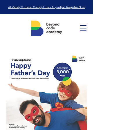
AI Ready Summer Camp (June - August) 💻 Register Now!