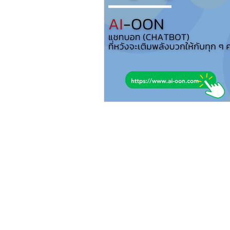
Beyond Code 
A Silicon-Valley Inspired Coding 
Beyond Code Academy | 