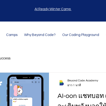
AI Ready Winter Camp
Camps
Why Beyond Code?
Our Coding Playground
uccess
Beyond Code Academy
ยาว 1 นาที
AI-oon แชทบอท (Chatbot) ที่หวัง