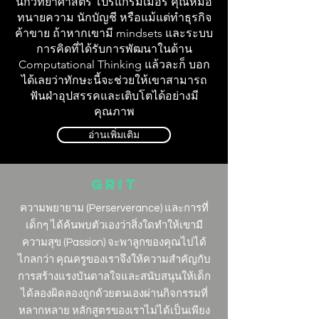
นักวิทยาศาสตร์ โปรแกรมเมอร์ คุณหมอ
ทนายความ นักบัญชี หรือแม้แต่ทำธุรกิจ
ค้าขาย ถ้าหากเขามี mindsets และระบบ
การคิดที่ได้รับการพัฒนาในด้าน
Computational Thinking แล้วละก็ บอก
ได้เลยว่าทักษะนี้จะช่วยให้เขาสามารถ
ฟันฝ่าอุปสรรคและเติบโตได้อย่างมี
คุณภาพ
อ่านเพิ่มเติม
Grit
ความพยายาม (Perserverance) และการที่
เด็กๆ ได้ค้นพบตัวเองว่าสิ่งใดทำให้เขามี
ความสุข (Passion) จะพาลูกของคุณไปได้
ไกลกว่า คุณครูของเราจึงให้ความสำคัญกับ
การสร้างแรงบันดาลใจและสนับสนุนให้เด็ก
ได้ลองผิดลองถูกด้วยตนเองผ่านกิจกรรมที่
หลากหลาย หลักสูตรของเราไม่ได้เป็นเพียง