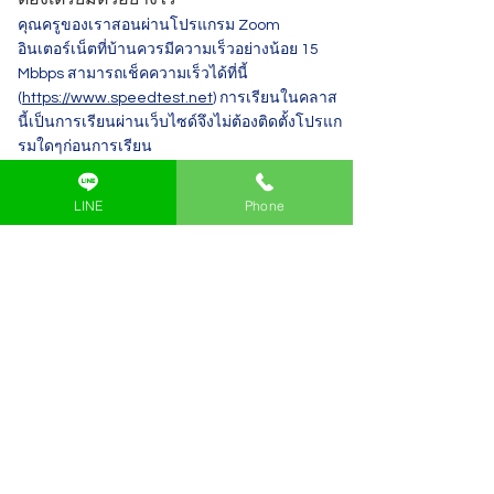
คุณครูของเราสอนผ่านโปรแกรม Zoom
อินเตอร์เน็ตที่บ้านควรมีความเร็วอย่างน้อย 15
Mbbps สามารถเช็คความเร็วได้ที่นี้
(
https://www.speedtest.net
) การเรียนในคลาส
นี้เป็นการเรียนผ่านเว็บไซด์จึงไม่ต้องติดตั้งโปรแก
รมใดๆก่อนการเรียน
หากตารางเรียนไม่ตรงกับรอบที่เปิด
LINE
Phone
สามารถทำอย่างไรได้บ้าง
น้องสามารถเลือกเรียนผ่าน The Learning
Space เรียนออนไลน์ผ่าน Interactive Video
และมีคุณครูคอยให้คำปรึกษาตลอดคลาส
สามารถนัดเจอคุณครูผ่าน Zoom ได้ สามารถดู
รายละเอียด
ได้ที่
https://www.thelearningspace.co/beyon
d-code-academy-coding-class
สมัครทดลองเรียนฟรี