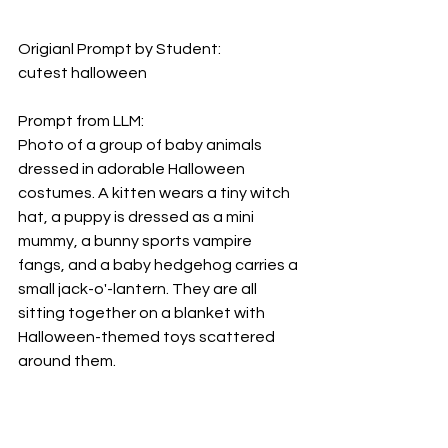
Origianl Prompt by Student:
cutest halloween 
Prompt from LLM:
Photo of a group of baby animals 
dressed in adorable Halloween 
costumes. A kitten wears a tiny witch 
hat, a puppy is dressed as a mini 
mummy, a bunny sports vampire 
fangs, and a baby hedgehog carries a 
small jack-o'-lantern. They are all 
sitting together on a blanket with 
Halloween-themed toys scattered 
around them.