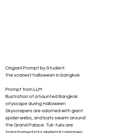
Origianl Prompt by Student:
the scariest halloween in bangkok
Prompt from LLM:
Illustration of a haunted Bangkok 
cityscape during Halloween. 
Skyscrapers are adorned with giant 
spider webs, and bats swarm around 
the Grand Palace. Tuk-tuks are 
transformed into skeletal carriages, 