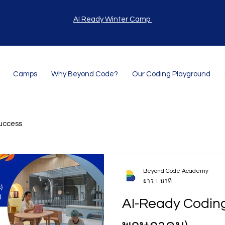
AI Ready Winter Camp
Camps
Why Beyond Code?
Our Coding Playground
uccess
Beyond Code Academy
ยาว 1 นาที
AI-Ready Codin