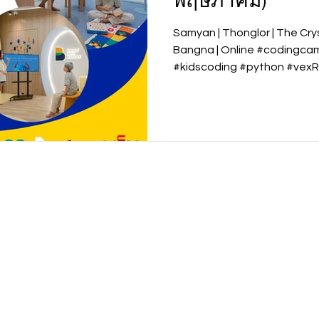
พฤษภาคม)
Samyan | Thonglor | The Cryst
Bangna | Online #codingcamp #beyondcodeaca
#kidscoding #python #vexRobotics #AI #DataScience
#Scratch #Roblox #Unity #Ar
the AI Age this summer. ปิดเ
พร้อมในยุค AI ปิดเทอมนี้... เ
ผ่านหลักสูตร AI และ Coding 
โดยเฉพาะ หลักสูตรที่ตอบโจทย
Robotics ไปจนถึง Data Science & AI . พร้อมพัฒนา
Problem Solvin
Academy
School for Kids
Beyond Code Academy | Tho
Samyan | Bangkok