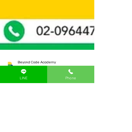
Beyond Code Academy
ยาว 1 นาที
LINE
Phone
AI-Ready Coding Camp
(มีนาคม-พฤษภาคม)
Samyan | Thonglor | The Crystal | Central Pinklao |
Bangna | Online #codingcamp
#beyondcodeacademy #kidscoding #python
#vexRobotics #AI #DataScience #Scratch