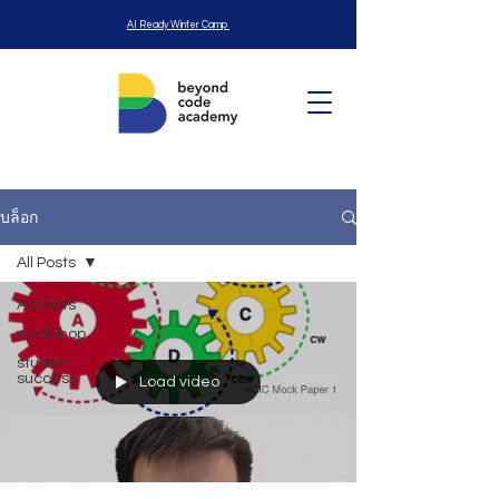
AI Ready Winter Camp
บล็อก
All Posts
All Posts
workshop
student
success
Load video