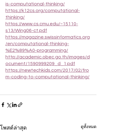
is-computational-thinking/
https://k12cs.org/computational-
thinking/
https://www.cs.cmu.edu/~15110-
s13/Wing06-ct.pdf
https://magazine.swissinformatics.org
/en/computational-thinking-
%E2%89%A0-programming/
http://academic.obec.go.th/images/d
ocument/1590999209_d_1.pdf
https://newtechkids.com/2017/02/fro
m-coding-to-computational-thinking/
ดูทั้งหมด
โพสต์ล่าสุด