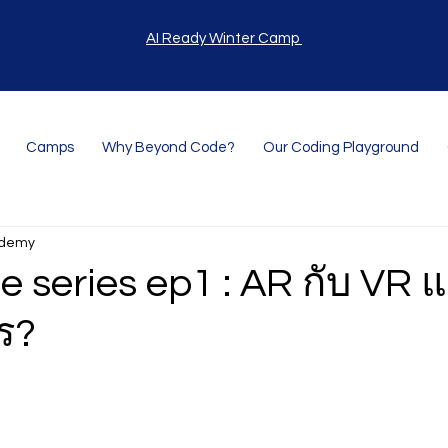
AI Ready Winter Camp
Camps
Why Beyond Code?
Our Coding Playground
ademy
 series ep1 : AR กับ VR 
ร?