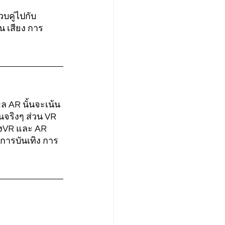
บคู่ไปกับ
น เสียง การ
ล AR นั้นจะเน้น
จริงๆ ส่วน VR 
้งVR และ AR 
การบันเทิง การ