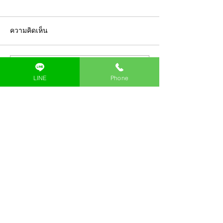
ความคิดเห็น
เขียนความคิดเห็น…
เจาะลึก VEX IQ Level Up
ทำความเข้าใจO
LINE
Phone
2026-2027: คู่มือเตรียม
Directional Whe
ความพร้อมสู่การแข่งขัน
VEX IQ: หลักการ
VEX World
วิศวกรรมที่อยู่เบื
Beyond Code Academy
วามแม่นยำใน VE
A Silicon-Valley Inspired
Competition
Coding School for Kids
Beyond Code Academy | Samyan |
Bangkok