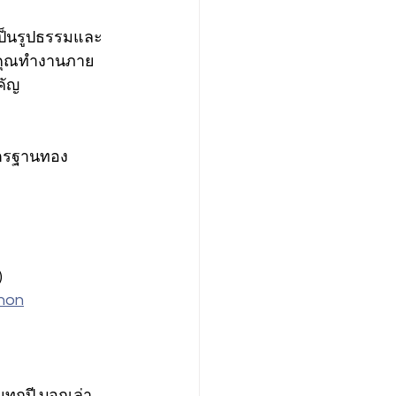
่เป็นรูปธรรมและ
่าคุณทำงานภาย
คัญ
าตรฐานทอง
)
hon
ทุกปี บอกเล่า