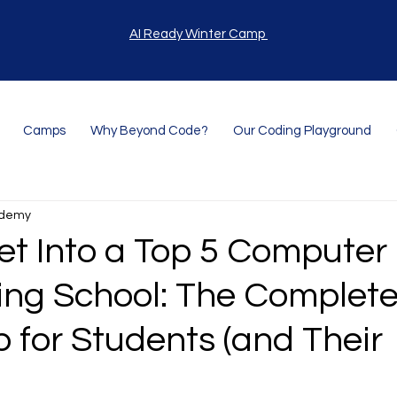
AI Ready Winter Camp
Camps
Why Beyond Code?
Our Coding Playground
ademy
et Into a Top 5 Computer
ing School: The Complet
for Students (and Their