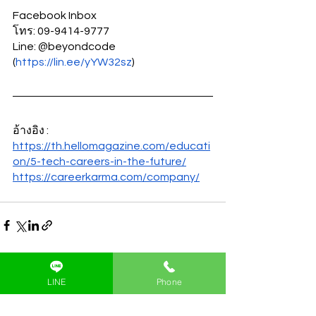
Facebook Inbox
โทร: 09-9414-9777
Line: @beyondcode 
(
https://lin.ee/yYW32sz
)
อ้างอิง : 
https://th.hellomagazine.com/educati
on/5-tech-careers-in-the-future/
https://careerkarma.com/company/
ดูทั้งหมด
โพสต์ล่าสุด
LINE
Phone