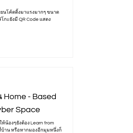
รเรียนโค้ดดิ้งมาแรงมากๆ ขนาด
ิโกะยังมี QR Code แสดง
็น Home - Based
yber Space
้น้องๆยังต้อง Learn from
่บ้าน หรือหากมองอีกมุมหนึ่งก็