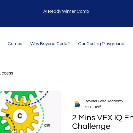
AI Ready Winter Camp
Camps
Why Beyond Code?
Our Coding Playground
uccess
Beyond Code Academy
ยาว 1 นาที
2 Mins VEX IQ E
Challenge