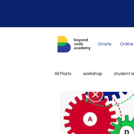
Onsite
Online
All Posts
workshop
student s